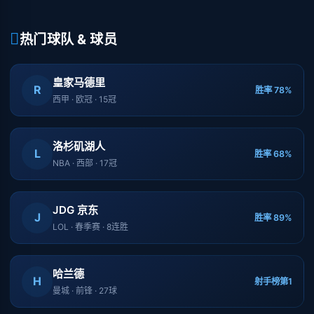
热门球队 & 球员
皇家马德里
R
胜率 78%
西甲 · 欧冠 · 15冠
洛杉矶湖人
L
胜率 68%
NBA · 西部 · 17冠
JDG 京东
J
胜率 89%
LOL · 春季赛 · 8连胜
哈兰德
H
射手榜第1
曼城 · 前锋 · 27球