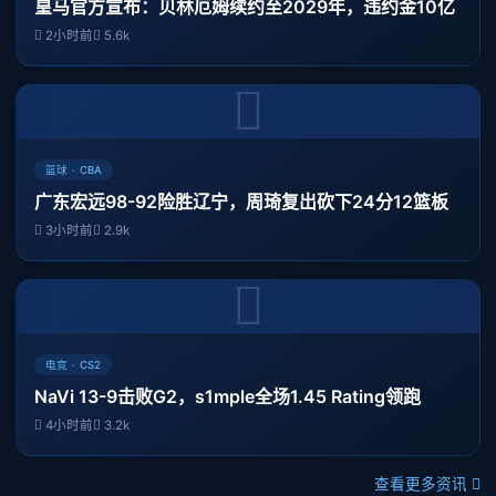
皇马官方宣布：贝林厄姆续约至2029年，违约金10亿
2小时前
5.6k
篮球 · CBA
广东宏远98-92险胜辽宁，周琦复出砍下24分12篮板
3小时前
2.9k
电竞 · CS2
NaVi 13-9击败G2，s1mple全场1.45 Rating领跑
4小时前
3.2k
查看更多资讯