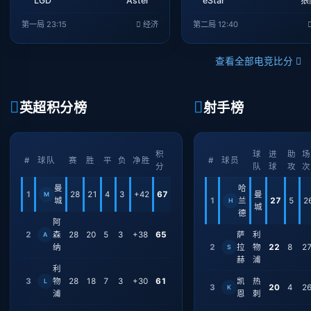
LGD
Aster
eStar
狼
第一局 23:15
经济
第二局 12:40
查看全部电竞比分
英超积分榜
射手榜
积
球
进
助
场
#
球队
赛
胜
平
负
净胜
#
球员
分
队
球
攻
次
曼
哈
1
28
21
4
3
+42
67
曼
M
城
1
兰
27
5
2
H
城
德
阿
2
森
28
20
5
3
+38
65
萨
利
A
纳
2
拉
物
22
8
2
S
赫
浦
利
3
物
28
18
7
3
+30
61
凯
热
L
3
20
4
2
K
浦
恩
刺