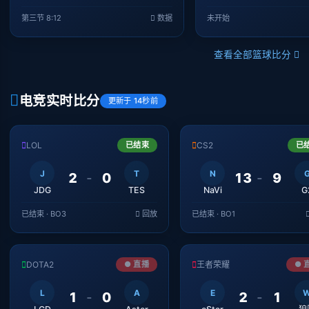
第三节 8:12
数据
未开始
查看全部篮球比分
电竞实时比分
更新于 14秒前
LOL
已结束
CS2
已
J
T
N
2
-
0
13
-
9
JDG
TES
NaVi
G
已结束 · BO3
回放
已结束 · BO1
DOTA2
● 直播
王者荣耀
● 
L
A
E
1
-
0
2
-
1