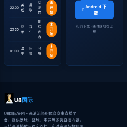
切
未
英
曼
Android 下
22:00
尔
开
超
联
始
西
载
勒
未
扫码下载 · 随时随地看比
德
拜
沃
开
23:30
赛
甲
仁
库
始
森
未
法
巴
马
01:00
开
甲
黎
赛
始
U8
国际
U8国际集团 - 高清流畅的体育赛事直播平
台，提供足球、篮球、电竞等多类直播内容，
支持高清播放与稳定连接，实时资讯与数据服