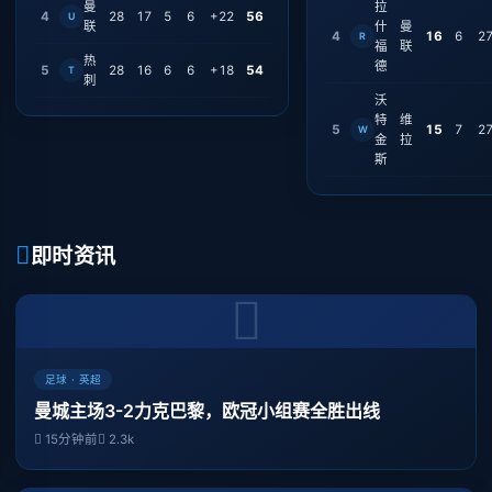
曼
拉
4
28
17
5
6
+22
56
U
联
什
曼
4
16
6
2
R
福
联
热
德
5
28
16
6
6
+18
54
T
刺
沃
特
维
5
15
7
2
W
金
拉
斯
即时资讯
足球 · 英超
曼城主场3-2力克巴黎，欧冠小组赛全胜出线
15分钟前
2.3k