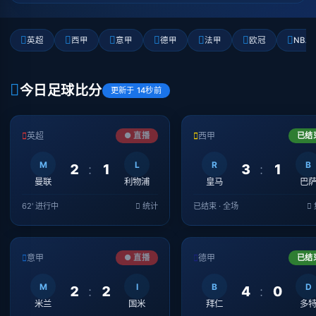
英超
西甲
意甲
德甲
法甲
欧冠
NBA
今日足球比分
更新于 14秒前
英超
● 直播
西甲
已结
M
L
R
B
2
:
1
3
:
1
曼联
利物浦
皇马
巴
62' 进行中
统计
已结束 · 全场
意甲
● 直播
德甲
已结
M
I
B
D
2
:
2
4
:
0
米兰
国米
拜仁
多