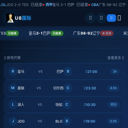
· 已结束
· 已结束
· 第
JDG 2-0 TES
西甲
皇马 3-1 巴萨
CBA
广东 98-92 辽宁
U8
国际
欧冠 · 焦点战
LOL · 春季赛
皇马
3-1
巴萨
广东
98-92
辽宁
米兰
2-
已结束
已结束
● 直播
曼城 3-2 巴黎圣日耳曼
JDG 2-0 TES · 全胜领跑积分榜
已结束 · 全场集锦
已结束 · 比赛回放
即将开赛
查看更多
R
B
皇马
VS
巴萨
21:00
2h
M
C
曼联
VS
切尔西
23:30
4.5h
L
C
湖人
VS
快船
10:30
明日
J
B
JDG
VS
BLG
19:00
0.5h