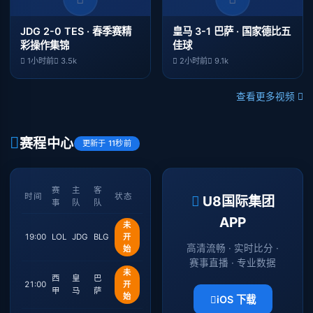
JDG 2-0 TES · 春季赛精
皇马 3-1 巴萨 · 国家德比五
彩操作集锦
佳球
1小时前
3.5k
2小时前
9.1k
查看更多视频
赛程中心
更新于 11秒前
赛
主
客
时间
状态
U8国际集团
事
队
队
APP
未
19:00
LOL
JDG
BLG
开
高清流畅 · 实时比分 ·
始
赛事直播 · 专业数据
未
西
皇
巴
21:00
开
甲
马
萨
始
iOS 下载