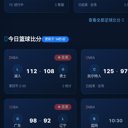
75' 进行中
数据
已结束 · 全场
查看全部足球比分
今日篮球比分
更新于 14秒前
NBA
● 直播
NBA
L
G
C
112
-
108
125
-
97
湖人
勇士
凯尔特人
第四节 2:35
统计
已结束 · 全场
CBA
● 直播
NBA
G
L
B
98
-
92
10:30
广东
辽宁
篮网